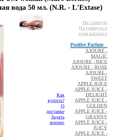
да 50 мл. (N.R. - L'Extase)
На главную
На главную в
этом каталоге
Positive Parfum
AJOURE -
MAGIC
AJOURE - NICE
AJOURE - ROSE
AJOURE -
SWEET
APPLE JUICE
APPLE JUICE -
DELIGHT
Как
APPLE JUICE -
купить?
GOLDEN
О
APPLE JUICE -
доставке
GRANNY
Задать
APPLE JUICE -
вопрос
JUICY
APPLE JUICE -