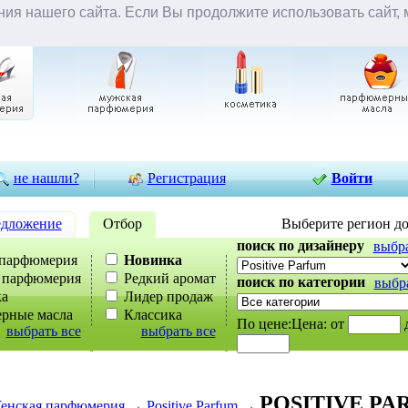
ия нашего сайта. Если Вы продолжите использовать сайт, м
товары
вы смотрели
проверить статус заказа
ожидаемые
не нашли?
Регистрация
Войти
дложение
Отбор
Выберите регион д
поиск по дизайнеру
выбра
парфюмерия
Новинка
 парфюмерия
Редкий аромат
поиск по категории
выбра
а
Лидер продаж
рные масла
Классика
По цене:
Цена:
от
выбрать все
выбрать все
POSITIVE PAR
енская парфюмерия
→
Positive Parfum
→