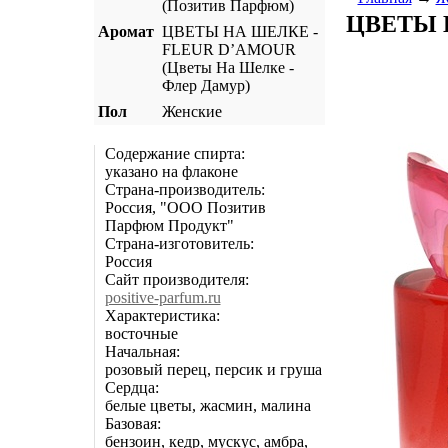
(Позитив Парфюм)
ЦВЕТЫ НА
Аромат
ЦВЕТЫ НА ШЕЛКЕ -
FLEUR D’AMOUR
(Цветы На Шелке -
Флер Дамур)
Пол
Женские
Содержание спирта:
указано на флаконе
Страна-производитель:
Россия, "ООО Позитив
Парфюм Продукт"
Страна-изготовитель:
Россия
Сайт производителя:
positive-parfum.ru
Характеристика:
восточные
Начальная:
розовый перец, персик и груша
Сердца:
белые цветы, жасмин, малина
Базовая:
бензоин, кедр, мускус, амбра,