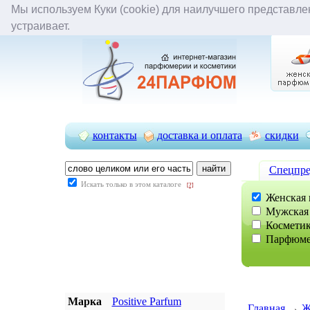
Мы используем Куки (cookie) для наилучшего представлен
задать вопрос
вопрос-ответ
отложенные 
устраивает.
контакты
доставка и оплата
скидки
Cпецпре
Искать только в этом каталоге
[?]
Женская 
Мужская
Косметик
Парфюме
Марка
Positive Parfum
Главная
→
Ж