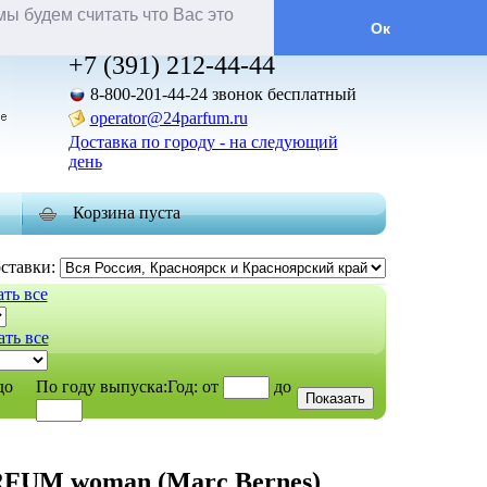
ы будем считать что Вас это
Ок
новые товары
+7 (391) 212-44-44
8-800-201-44-24
звонок бесплатный
operator@24parfum.ru
Доставка по городу - на следующий
день
Корзина пуста
оставки:
ть все
ть все
до
По году выпуска:
Год:
от
до
FUM woman (Marc Bernes)