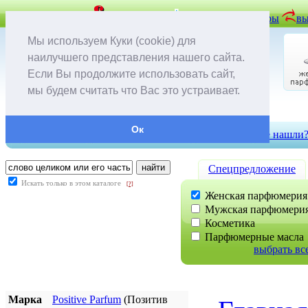
задать вопрос
вопрос-ответ
отложенные товары
вы
Мы используем Куки (cookie) для
наилучшего представления нашего сайта.
Если Вы продолжите использовать сайт,
мы будем считать что Вас это устраивает.
Ок
контакты
доставка и оплата
скидки
не нашли
Cпецпредложение
Искать только в этом каталоге
[?]
Женская парфюмерия
Мужская парфюмери
Косметика
Парфюмерные масла
выбрать вс
Марка
Positive Parfum
(Позитив