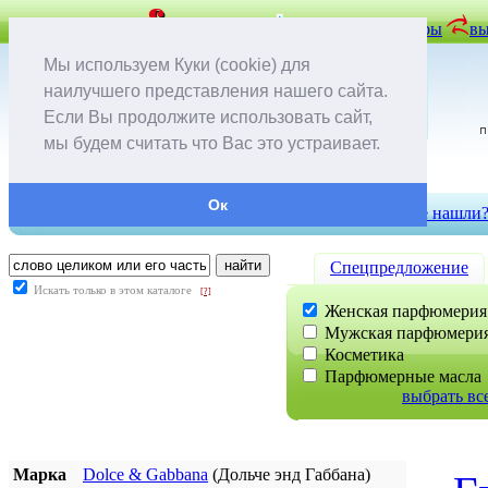
задать вопрос
вопрос-ответ
отложенные товары
вы
Мы используем Куки (cookie) для
наилучшего представления нашего сайта.
Если Вы продолжите использовать сайт,
мы будем считать что Вас это устраивает.
Ок
контакты
доставка и оплата
скидки
не нашли
Cпецпредложение
Искать только в этом каталоге
[?]
Женская парфюмерия
Мужская парфюмери
Косметика
Парфюмерные масла
выбрать вс
Марка
Dolce & Gabbana
(Дольче энд Габбана)