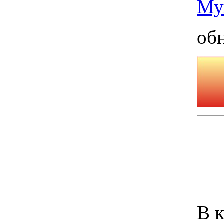
Му
об
В 