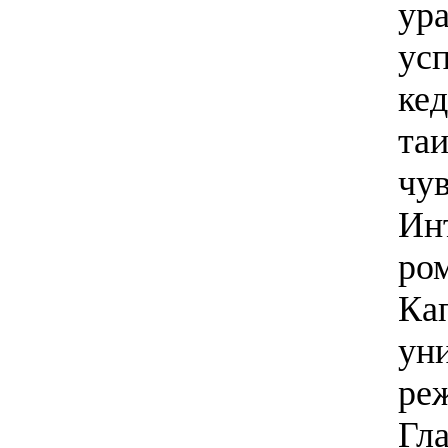
ур
ус
кед
та
чу
Ин
ром
Ка
ун
ре
Гл