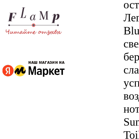
ос
Ле
Blu
св
бер
сл
ус
во
нот
Su
Toi