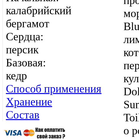
про
калабрийский
мо
бергамот
Bl
Сердца:
ли
персик
кот
Базовая:
пе
кедр
кул
Способ применения
Do
Хранение
Su
Состав
Toi
о р