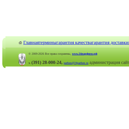
Главная
термины
гарантия качества
гарантия доставки
© 2009-2026 Все права сохранены,
www.24парфюм.рф
(391) 28-000-24,
администрация сай
т.
parfum@24parfum.ru