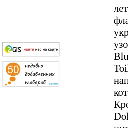
ле
фла
ук
узо
Blu
Toi
на
ко
Кр
Do