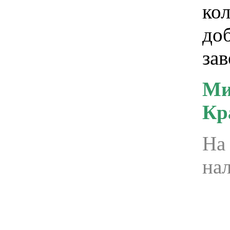
кол
доб
за
Ми
Кр
На 
на