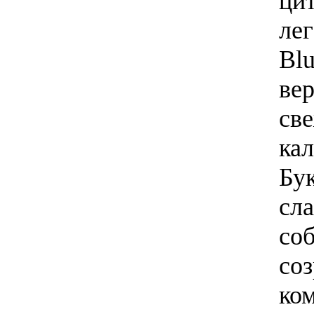
ци
лег
Bl
ве
св
кал
Бук
сла
со
соз
ко