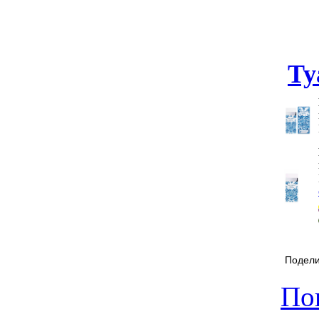
Ту
Подели
Пок