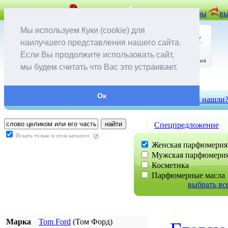
задать вопрос
вопрос-ответ
отложенные товары
вы
Мы используем Куки (cookie) для
наилучшего представления нашего сайта.
Если Вы продолжите использовать сайт,
мы будем считать что Вас это устраивает.
Ок
контакты
доставка и оплата
скидки
не нашли
Cпецпредложение
Искать только в этом каталоге
[?]
Женская парфюмерия
Мужская парфюмери
Косметика
Парфюмерные масла
выбрать вс
Марка
Tom Ford
(Том Форд)