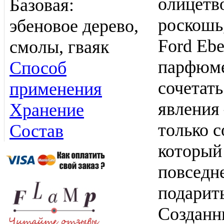
олицетв
Базовая:
роскошь
эбеновое дерево,
Ford Ebe
смолы, гваяк
парфюме
Способ
сочетать
применения
явления 
Хранение
только 
Состав
который
повседн
подарит
Созданн