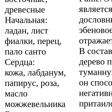
является
древесные
дословны
Начальная:
эбеново
ладан, лист
отражае
фиалки, перец,
В соста
пало санто
дерево п
Сердца:
туманну
кожа, лабданум,
он спосо
папирус, роза,
негатив
масло
притаило
можжевельника