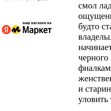
смол лад
ощущени
будто с
владель
начинает
черного
фиалкам
женствен
и стари
уловить 