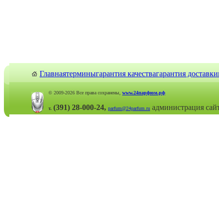
Главная
термины
гарантия качества
гарантия доставки
© 2009-2026 Все права сохранены,
www.24парфюм.рф
(391) 28-000-24,
администрация сай
т.
parfum@24parfum.ru