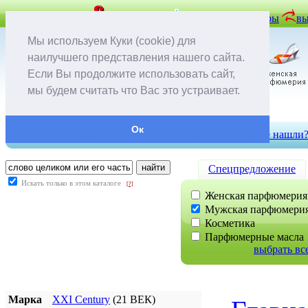
задать вопрос
вопрос-ответ
отложенные товары
вы
Мы используем Куки (cookie) для
наилучшего представления нашего сайта.
Если Вы продолжите использовать сайт,
мы будем считать что Вас это устраивает.
Ок
контакты
доставка и оплата
скидки
не нашли
Cпецпредложение
Искать только в этом каталоге
[?]
Женская парфюмерия
Мужская парфюмери
Косметика
Парфюмерные масла
выбрать вс
Марка
XXI Century
(21 ВЕК)