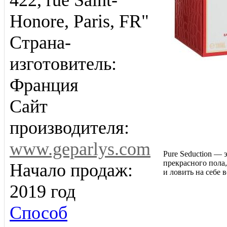
422, rue Saint-
Honore, Paris, FR"
Страна-
изготовитель:
Франция
Сайт
производителя:
www.geparlys.com
Pure Seduction —
прекрасного пола
Начало продаж:
и ловить на себе
2019 год
Способ