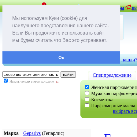
задать вопрос
вопрос-ответ
отложенные товары
вы
Мы используем Куки (cookie) для
наилучшего представления нашего сайта.
Если Вы продолжите использовать сайт,
мы будем считать что Вас это устраивает.
Ок
контакты
доставка и оплата
скидки
не нашли
Cпецпредложение
Искать только в этом каталоге
[?]
Женская парфюмерия
Мужская парфюмери
Косметика
Парфюмерные масла
выбрать вс
Марка
Geparlys
(Гепарлис)