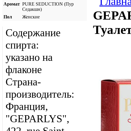
Главн
Аромат
PURE SEDUCTION (Пур
Седакшн)
GEPA
Пол
Женские
Туалет
Содержание
спирта:
указано на
флаконе
Страна-
производитель:
Франция,
"GEPARLYS",