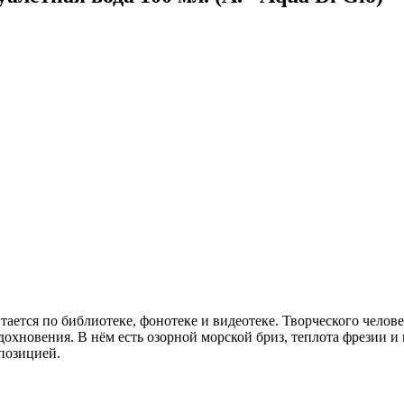
 читается по библиотеке, фонотеке и видеотеке. Творческого че
хновения. В нём есть озорной морской бриз, теплота фрезии и м
мпозицией.