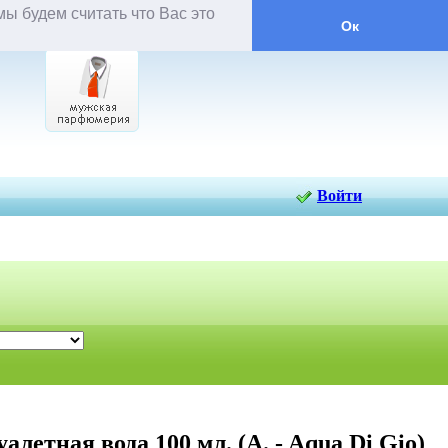
ы будем считать что Вас это
Ок
вары
Войти
алетная вода 100 мл. (A. - Aqua Di Gio)