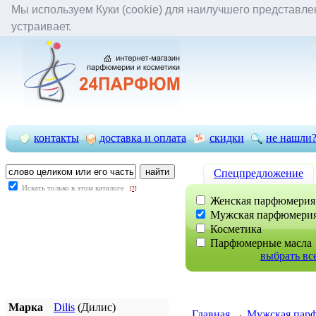
Мы используем Куки (cookie) для наилучшего представлен
задать вопрос
вопрос-ответ
отложенные товары
вы
устраивает.
контакты
доставка и оплата
скидки
не нашли
Cпецпредложение
Искать только в этом каталоге
[?]
Женская парфюмерия
Мужская парфюмери
Косметика
Парфюмерные масла
выбрать вс
Марка
Dilis
(Дилис)
Главная
→
Мужская пар