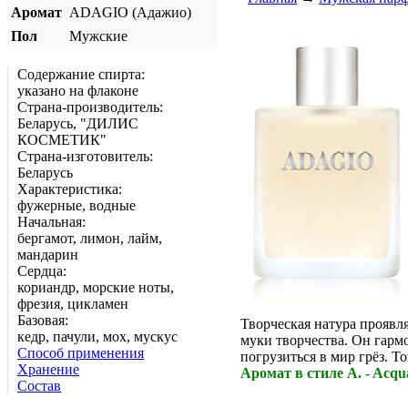
Аромат
ADAGIO (Адажио)
Пол
Мужские
Содержание спирта:
указано на флаконе
Страна-производитель:
Беларусь, "ДИЛИС
КОСМЕТИК"
Страна-изготовитель:
Беларусь
Характеристика:
фужерные, водные
Начальная:
бергамот, лимон, лайм,
мандарин
Сердца:
кориандр, морские ноты,
фрезия, цикламен
Базовая:
Творческая натура проявля
кедр, пачули, мох, мускус
муки творчества. Он гармо
Способ применения
погрузиться в мир грёз. Т
Хранение
Аромат в стиле A. - Acq
Состав