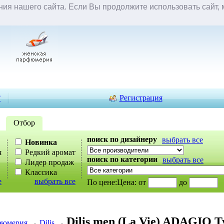
ия нашего сайта. Если Вы продолжите использовать сайт, м
 смотрели
проверить статус заказа
ожидаемые
новые то
?
Регистрация
Отбор
поиск по дизайнеру
выбрать все
Новинка
я
Редкий аромат
поиск по категории
выбрать все
Лидер продаж
Классика
е
выбрать все
По цене:
Цена:
от
до
Dilis men (La Vie) ADAGIO Ту
фюмерия
→
Dilis
→