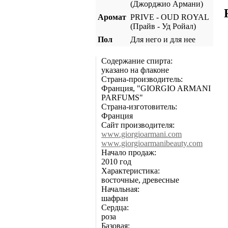
(Джорджио Армани)
Аромат
PRIVE - OUD ROYAL
(Прайв - Уд Ройал)
Пол
Для него и для нее
Содержание спирта:
указано на флаконе
Страна-производитель:
Франция, "GIORGIO ARMANI
PARFUMS"
Страна-изготовитель:
Франция
Сайт производителя:
www.giorgioarmani.com
www.giorgioarmanibeauty.com
Начало продаж:
2010 год
Характеристика:
восточные, древесные
Начальная:
шафран
Сердца:
роза
Базовая: