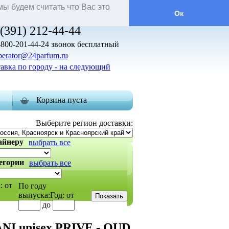
ы будем считать что Вас это
Ок
ожидаемые
новые товары
(391) 212-44-44
-800-201-44-24
звонок бесплатный
perator@24parfum.ru
авка по городу - на следующий
Корзина пуста
Выберите регион доставки:
айнеру
выбрать все
егории
выбрать все
:
от
По году
выпуска:
Год:
от
до
I unisex PRIVE - OUD