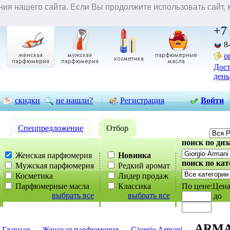
ия нашего сайта. Если Вы продолжите использовать сайт, м
отложенные товары
вы смотрели
проверить статус заказа
+7 
8
o
Дост
день
скидки
не нашли?
Регистрация
Войти
Cпецпредложение
Отбор
поиск по диз
Женская парфюмерия
Новинка
поиск по кат
Мужская парфюмерия
Редкий аромат
Косметика
Лидер продаж
Парфюмерные масла
Классика
По цене:
Цена
выбрать все
выбрать все
до
ARMAN
Главная
→
Женская парфюмерия
→
Giorgio Armani
→