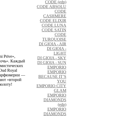
CODE (edp)
CODE ABSOLU
CODE
CASHMERE
CODE ELIXIR
CODE LUNA
CODE SATIN
CODE
TURQUOISE
DI GIOIA - AIR
DI GIOIA -
LIGHT
 Prive»,
DI GIOIA - SKY
ночь». Каждый
DI GIOIA - SUN
 мистических
EMPORIO
Oud Royal
EMPORIO
 парфюмерии —
BECAUSE IT’S
ают «второй
YOU
золоту!
EMPORIO CITY
GLAM
EMPORIO
DIAMONDS
(edp)
EMPORIO
DIAMONDS