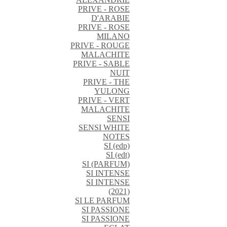
PRIVE - ROSE
D'ARABIE
PRIVE - ROSE
MILANO
PRIVE - ROUGE
MALACHITE
PRIVE - SABLE
NUIT
PRIVE - THE
YULONG
PRIVE - VERT
MALACHITE
SENSI
SENSI WHITE
NOTES
SI (edp)
SI (edt)
SI (PARFUM)
SI INTENSE
SI INTENSE
(2021)
SI LE PARFUM
SI PASSIONE
SI PASSIONE