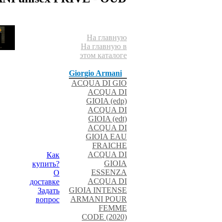
На главную
На главную в
этом каталоге
Giorgio Armani
ACQUA DI GIO
ACQUA DI
GIOIA (edp)
ACQUA DI
GIOIA (edt)
ACQUA DI
GIOIA EAU
FRAICHE
ACQUA DI
Как
GIOIA
купить?
ESSENZA
О
ACQUA DI
доставке
GIOIA INTENSE
Задать
ARMANI POUR
вопрос
FEMME
CODE (2020)