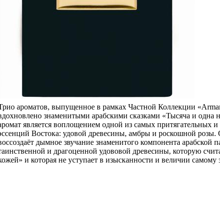
Трио ароматов, выпущенное в рамках Частной Коллекции «Armani
вдохновлено знаменитыми арабскими сказками «Тысяча и одна 
аромат является воплощением одной из самых притягательных и
эссенций Востока: удовой древесины, амбры и роскошной розы. 
воссоздаёт дымное звучание знаменитого компонента арабской
таинственной и драгоценной удововой древесины, которую счит
кожей» и которая не уступает в изысканности и величии самому 